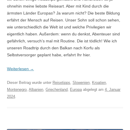
ohnehin meine liebste Reiseart. Aber mit Kind durch die
ärmsten Länder Europas? Ja warum nicht? Die beste Bildung
erfährt der Mensch auf Reisen. Unser Sohn soll schon sehen,
wie unterschiedlich die Welt ist und welche Privilegien wir
eigentlich haben. Außerdem: wenn du denkst, Abenteuer sind
gefährlich, versuch’s mal mit Routine. Die ist tödlich! Wie ich
unseren Roadtrip durch den Balkan nach Korfu als
Selbstversorger geplant habe, erfahrt Ihr hier.
Weiterlesen
→
Dieser Beitrag wurde unter
Reisetipps
,
Slowenien
,
Kroatien
,
Montenegro
,
Albanien
,
Griechenland
,
Europa
abgelegt am
4. Januar
2024
.