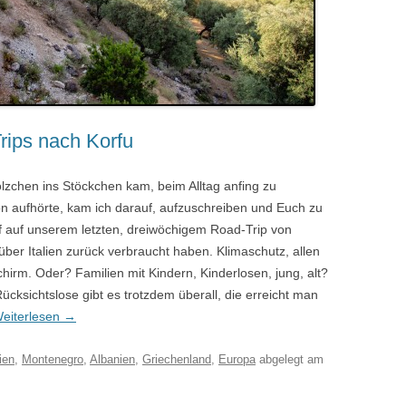
rips nach Korfu
lzchen ins Stöckchen kam, beim Alltag anfing zu
n aufhörte, kam ich darauf, aufzuschreiben und Euch zu
f auf unserem letzten, dreiwöchigem Road-Trip von
er Italien zurück verbraucht haben. Klimaschutz, allen
hirm. Oder? Familien mit Kindern, Kinderlosen, jung, alt?
Rücksichtslose gibt es trotzdem überall, die erreicht man
eiterlesen
→
ien
,
Montenegro
,
Albanien
,
Griechenland
,
Europa
abgelegt am