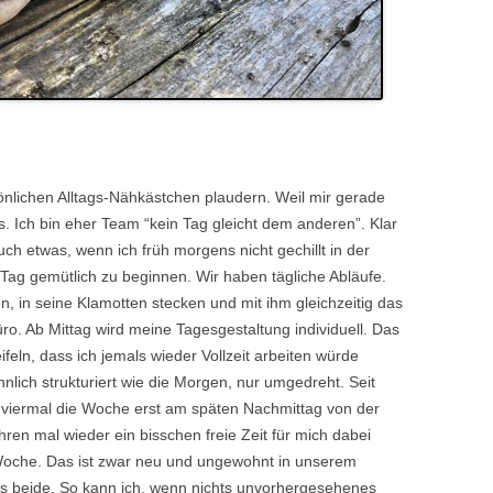
lichen Alltags-Nähkästchen plaudern. Weil mir gerade
rs. Ich bin eher Team “kein Tag gleicht dem anderen”. Klar
ch etwas, wenn ich früh morgens nicht gechillt in der
Tag gemütlich zu beginnen. Wir haben tägliche Abläufe.
n, in seine Klamotten stecken und mit ihm gleichzeitig das
üro. Ab Mittag wird meine Tagesgestaltung individuell. Das
eln, dass ich jemals wieder Vollzeit arbeiten würde
nlich strukturiert wie die Morgen, nur umgedreht. Seit
 viermal die Woche erst am späten Nachmittag von der
en mal wieder ein bisschen freie Zeit für mich dabei
Woche. Das ist zwar neu und ungewohnt in unserem
ns beide. So kann ich, wenn nichts unvorhergesehenes