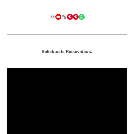
Mail
YouTube
RSS Feed
Pinterest
Pinterest
WhatsApp
Beliebteste Reisevideos: