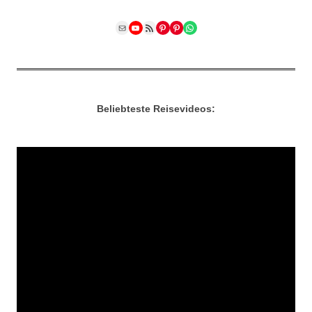
Mail
YouTube
RSS Feed
Pinterest
Pinterest
WhatsApp
Beliebteste Reisevideos: