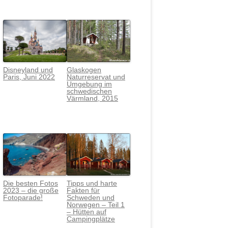
Disneyland und
Glaskogen
Paris, Juni 2022
Naturreservat und
Umgebung im
schwedischen
Värmlan
d, 2015
Die besten Fotos
Tipps und harte
2023 – die große
Fakten für
Fotoparade!
Schweden und
Norwegen – Teil 1
– Hütten auf
Campingplätze