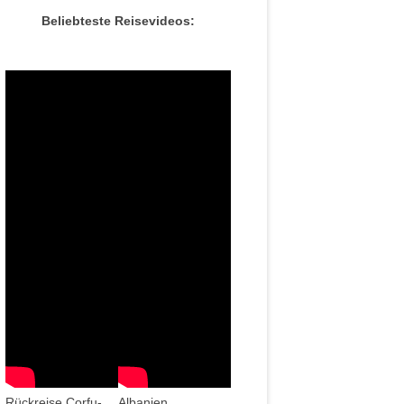
Beliebteste Reisevideos:
Rückreise Corfu-
Albanien