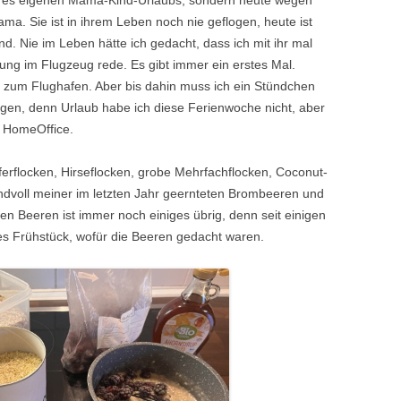
seres eigenen Mama-Kind-Urlaubs, sondern heute wegen
ma. Sie ist in ihrem Leben noch nie geflogen, heute ist
d. Nie im Leben hätte ich gedacht, dass ich mit ihr mal
ung im Flugzeug rede. Es gibt immer ein erstes Mal.
r zum Flughafen. Aber bis dahin muss ich ein Stündchen
digen, denn Urlaub habe ich diese Ferienwoche nicht, aber
m HomeOffice.
erflocken, Hirseflocken, grobe Mehrfachflocken, Coconut-
dvoll meiner im letzten Jahr geernteten Brombeeren und
n Beeren ist immer noch einiges übrig, denn seit einigen
s Frühstück, wofür die Beeren gedacht waren.