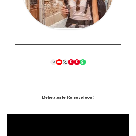
Mail
YouTube
RSS Feed
Pinterest
Pinterest
WhatsApp
Beliebteste Reisevideos: