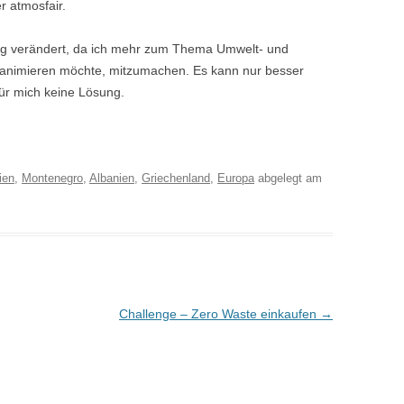
r atmosfair.
enig verändert, da ich mehr zum Thema Umwelt- und
 animieren möchte, mitzumachen. Es kann nur besser
für mich keine Lösung.
ien
,
Montenegro
,
Albanien
,
Griechenland
,
Europa
abgelegt am
Challenge – Zero Waste einkaufen
→