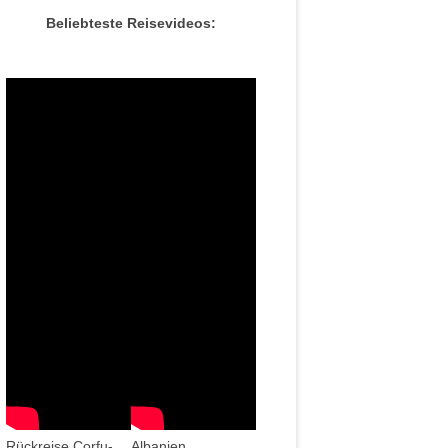
Beliebteste Reisevideos:
Rückreise Corfu-
Albanien