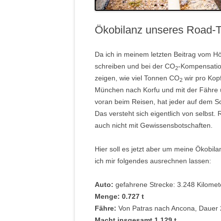
Ökobilanz unseres Road-T
Da ich in meinem letzten Beitrag vom Hö
schreiben und bei der CO
-Kompensatio
2
zeigen, wie viel Tonnen CO
wir pro Kop
2
München nach Korfu und mit der Fähre üb
voran beim Reisen, hat jeder auf dem Sc
Das versteht sich eigentlich von selbst. 
auch nicht mit Gewissensbotschaften.
.
Hier soll es jetzt aber um meine Ökobil
ich mir folgendes ausrechnen lassen:
.
Auto:
gefahrene Strecke: 3.248 Kilomete
Menge: 0.727 t
Fähre:
Von Patras nach Ancona, Dauer
Macht insgesamt 1.129 t