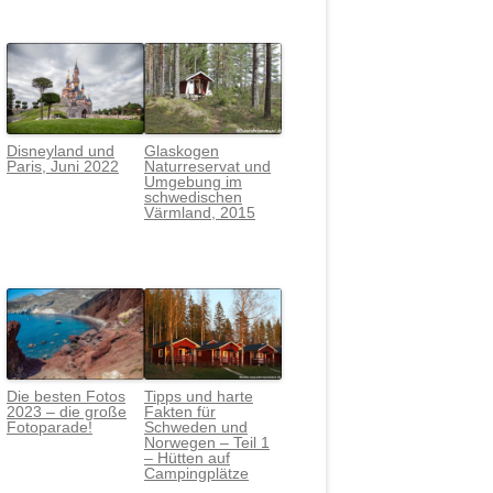
Disneyland und
Glaskogen
Paris, Juni 2022
Naturreservat und
Umgebung im
schwedischen
Värmlan
d, 2015
Die besten Fotos
Tipps und harte
2023 – die große
Fakten für
Fotoparade!
Schweden und
Norwegen – Teil 1
– Hütten auf
Campingplätze