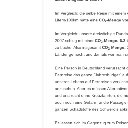
Im Vergleich: die selbe Reise mit eine
Litern/100km hätte eine
CO
-Menge von
2
Im Vergleich: unsere dreiwöchige Run
2007 schlug mit einer
CO
-Menge: 6.2 
2
zu buche. Also insgesamt
CO
-Menge: 7
2
Länder gemacht und damals war man sic
Eine Person in Deutschland verursacht d
Fernreise das ganze “Jahresbudget” aufg
unseres Lebens auf Fernreisen verzichte
anzusehen. Aber es müssen Alternativen
und erst recht ohne Kreuzfahrten, die n
auch noch eine Gefahr für die Passagier
ganzen Schadstoffe des Schweröls abk
Es lassen sich im Gegenzug zum Reisen 