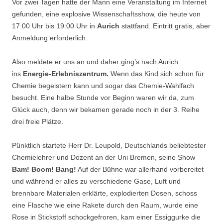
Vor zwei Tagen hatte der Mann eine Veranstaltung im Internet
gefunden, eine explosive Wissenschaftsshow, die heute von
17:00 Uhr bis 19:00 Uhr in
Aurich
stattfand. Eintritt gratis, aber
Anmeldung erforderlich.
Also meldete er uns an und daher ging’s nach Aurich
ins
Energie-Erlebniszentrum.
Wenn das Kind sich schon für
Chemie begeistern kann und sogar das Chemie-Wahlfach
besucht. Eine halbe Stunde vor Beginn waren wir da, zum
Glück auch, denn wir bekamen gerade noch in der 3. Reihe
drei freie Plätze.
Pünktlich startete Herr Dr. Leupold, Deutschlands beliebtester
Chemielehrer und Dozent an der Uni Bremen, seine Show
Bam! Boom! Bang!
Auf der Bühne war allerhand vorbereitet
und während er alles zu verschiedene Gase, Luft und
brennbare Materialen erklärte, explodierten Dosen, schoss
eine Flasche wie eine Rakete durch den Raum, wurde eine
Rose in Stickstoff schockgefroren, kam einer Essiggurke die