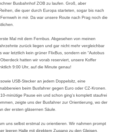
nchner Busbahnhof ZOB zu laufen. Groß, aber
Reihen, die quer durch Europa starteten, sogar bis nach
t Fernweh in mir. Da war unsere Route nach Prag noch die
tlichen.
s erste Mal mit dem Fernbus. Abgesehen von meinen
ahrzehnte zurück liegen und gar nicht mehr vergleichbar
 war letztlich kein grüner FlixBus, sondern ein “Autobus
 Oberdeck hatten wir vorab reserviert, unsere Koffer
ktlich 9:00 Uhr, auf die Minute genau!
 sowie USB-Stecker an jedem Doppelsitz, eine
 Knabbereien beim Busfahrer gegen Euro oder CZ-Kronen.
 10-minütige Pause ein und schon ging’s komplett staufrei
mmen, zeigte uns der Busfahrer zur Orientierung, wo der
an der ersten gläsernen Säule.
m uns selbst erstmal zu orientieren. Wir nahmen prompt
er leeren Halle mit direktem Zugang zu den Gleisen.