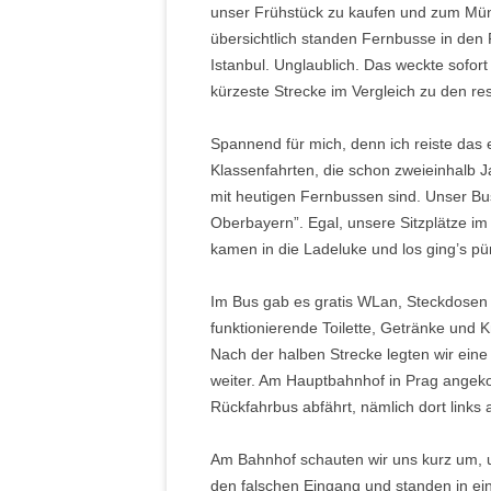
unser Frühstück zu kaufen und zum Mü
übersichtlich standen Fernbusse in den 
Istanbul. Unglaublich. Das weckte sofor
kürzeste Strecke im Vergleich zu den res
Spannend für mich, denn ich reiste da
Klassenfahrten, die schon zweieinhalb J
mit heutigen Fernbussen sind. Unser Bus
Oberbayern”. Egal, unsere Sitzplätze im
kamen in die Ladeluke und los ging’s pün
Im Bus gab es gratis WLan, Steckdosen
funktionierende Toilette, Getränke und
Nach der halben Strecke legten wir eine
weiter. Am Hauptbahnhof in Prag angeko
Rückfahrbus abfährt, nämlich dort links 
Am Bahnhof schauten wir uns kurz um, u
den falschen Eingang und standen in ein