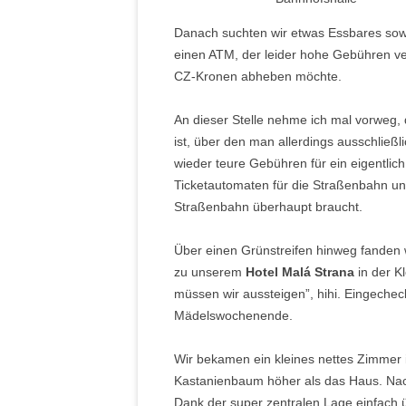
Danach suchten wir etwas Essbares sowi
einen ATM, der leider hohe Gebühren ve
CZ-Kronen abheben möchte.
An dieser Stelle nehme ich mal vorweg,
ist, über den man allerdings ausschließli
wieder teure Gebühren für ein eigentlic
Ticketautomaten für die Straßenbahn und
Straßenbahn überhaupt braucht.
Über einen Grünstreifen hinweg fanden
zu unserem
Hotel Malá Strana
in der K
müssen wir aussteigen”, hihi. Eingeche
Mädelswochenende.
Wir bekamen ein kleines nettes Zimmer i
Kastanienbaum höher als das Haus. Nach
Dank der super zentralen Lage einfach 