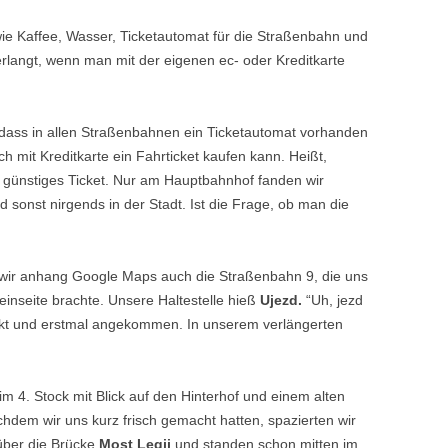
e Kaffee, Wasser, Ticketautomat für die Straßenbahn und
rlangt, wenn man mit der eigenen ec- oder Kreditkarte
 dass in allen Straßenbahnen ein Ticketautomat vorhanden
ch mit Kreditkarte ein Fahrticket kaufen kann. Heißt,
h günstiges Ticket. Nur am Hauptbahnhof fanden wir
 sonst nirgends in der Stadt. Ist die Frage, ob man die
 wir anhang Google Maps auch die Straßenbahn 9, die uns
leinseite brachte. Unsere Haltestelle hieß
Ujezd.
“Uh, jezd
ckt und erstmal angekommen. In unserem verlängerten
m 4. Stock mit Blick auf den Hinterhof und einem alten
dem wir uns kurz frisch gemacht hatten, spazierten wir
über die Brücke
Most Legii
und standen schon mitten im