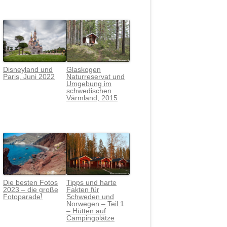
Disneyland und
Glaskogen
Paris, Juni 2022
Naturreservat und
Umgebung im
schwedischen
Värmlan
d, 2015
Die besten Fotos
Tipps und harte
2023 – die große
Fakten für
Fotoparade!
Schweden und
Norwegen – Teil 1
– Hütten auf
Campingplätze