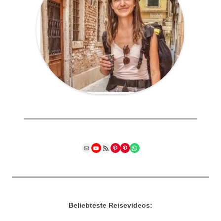
Mail
YouTube
RSS Feed
Pinterest
Pinterest
WhatsApp
Beliebteste Reisevideos: