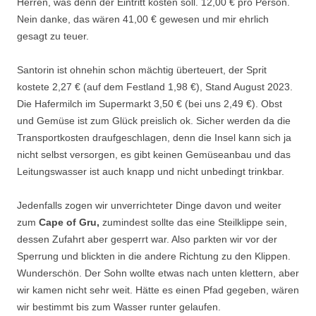
Herren, was denn der Eintritt kosten soll. 12,00 € pro Person.
Nein danke, das wären 41,00 € gewesen und mir ehrlich
gesagt zu teuer.
Santorin ist ohnehin schon mächtig überteuert, der Sprit
kostete 2,27 € (auf dem Festland 1,98 €), Stand August 2023.
Die Hafermilch im Supermarkt 3,50 € (bei uns 2,49 €). Obst
und Gemüse ist zum Glück preislich ok. Sicher werden da die
Transportkosten draufgeschlagen, denn die Insel kann sich ja
nicht selbst versorgen, es gibt keinen Gemüseanbau und das
Leitungswasser ist auch knapp und nicht unbedingt trinkbar.
Jedenfalls zogen wir unverrichteter Dinge davon und weiter
zum
Cape of Gru,
zumindest sollte das eine Steilklippe sein,
dessen Zufahrt aber gesperrt war. Also parkten wir vor der
Sperrung und blickten in die andere Richtung zu den Klippen.
Wunderschön. Der Sohn wollte etwas nach unten klettern, aber
wir kamen nicht sehr weit. Hätte es einen Pfad gegeben, wären
wir bestimmt bis zum Wasser runter gelaufen.