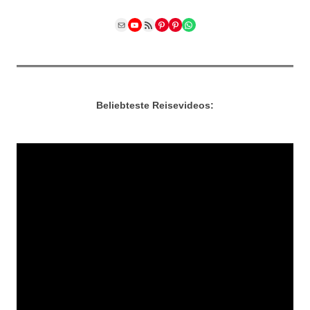
Mail
YouTube
RSS Feed
Pinterest
Pinterest
WhatsApp
Beliebteste Reisevideos: