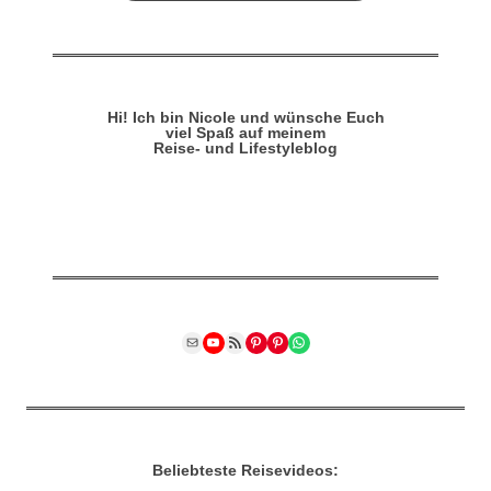
Hi! Ich bin Nicole und wünsche Euch
viel Spaß auf meinem
Reise- und Lifestyleblog
Mail
YouTube
RSS Feed
Pinterest
Pinterest
WhatsApp
Beliebteste Reisevideos: