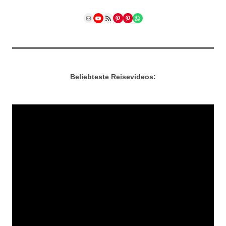
Mail
YouTube
RSS Feed
Pinterest
Pinterest
WhatsApp
Beliebteste Reisevideos: