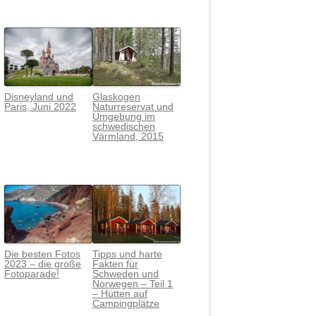
Disneyland und
Glaskogen
Paris, Juni 2022
Naturreservat und
Umgebung im
schwedischen
Värmlan
d, 2015
Die besten Fotos
Tipps und harte
2023 – die große
Fakten für
Fotoparade!
Schweden und
Norwegen – Teil 1
– Hütten auf
Campingplätze