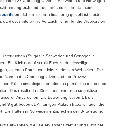
 insgesamt 27 Campingplätzen in Schweden und Norwegen
 recht umfangreich und Euch möchte ich heute meine
ebseite
empfehlen, die nun final fertig gestellt ist. Leider
n, da dieses interaktive Verzeichnis nur für die Webversion
en Unterkünften (Stugas in Schweden und Cottages in
en. Ein Klick darauf scrollt Euch zu den jeweiligen
gen, eigenen Fotos und Links zu dessen Webseiten. Die
 dem Namen des Campingplatzes und der Provinz
nen Plätze sind diejenigen, die uns persönlich am besten
en. Das resultiert natürlich aus einer rein subjektiven
nseren Ansprüchen. Die Bewertung ist von 1 bis 3
und
3 gut
bedeutet. An einigen Plätzen habe ich auch die
kt. Die Hütten in Norwegen entsprechen der B-Kategorie.
extra erwähnen, weil sie erwähnenswert ist und Euch bei