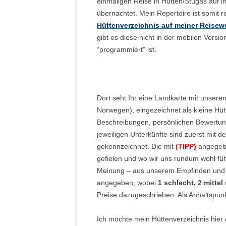
einmaligen Reise in Hütten/Stugas auf
übernachtet. Mein Repertoire ist somit
Hüttenverzeichnis auf meiner Reisew
gibt es diese nicht in der mobilen Versio
“programmiert” ist.
Dort seht Ihr eine Landkarte mit unser
Norwegen), eingezeichnet als kleine Hütt
Beschreibungen, persönlichen Bewertun
jeweiligen Unterkünfte sind zuerst mit
gekennzeichnet. Die mit
(TIPP)
angegebe
gefielen und wo wir uns rundum wohl fühlt
Meinung – aus unserem Empfinden und u
angegeben, wobei
1 schlecht, 2 mittel
Preise dazugeschrieben. Als Anhaltspun
Ich möchte mein Hüttenverzeichnis hier 