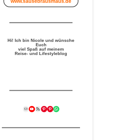
www.sausebrausmaus.de
Hi! Ich bin Nicole und wünsche
Euch
viel Spaß auf meinem
Reise- und Lifestyleblog
Mail
YouTube
RSS Feed
Pinterest
Pinterest
WhatsApp