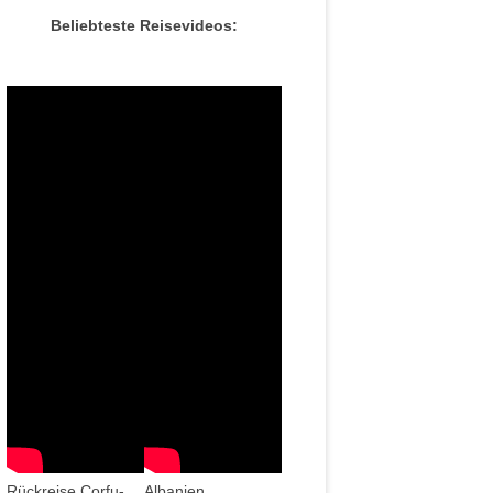
Beliebteste Reisevideos:
Rückreise Corfu-
Albanien