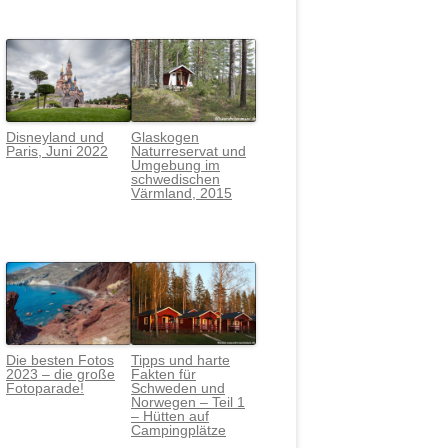
Disneyland und
Glaskogen
Paris, Juni 2022
Naturreservat und
Umgebung im
schwedischen
Värmlan
d, 2015
Die besten Fotos
Tipps und harte
2023 – die große
Fakten für
Fotoparade!
Schweden und
Norwegen – Teil 1
– Hütten auf
Campingplätze