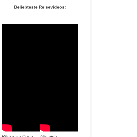
Beliebteste Reisevideos:
Rückreise Corfu-
Albanien