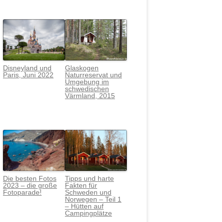
Disneyland und
Glaskogen
Paris, Juni 2022
Naturreservat und
Umgebung im
schwedischen
Värmlan
d, 2015
Die besten Fotos
Tipps und harte
2023 – die große
Fakten für
Fotoparade!
Schweden und
Norwegen – Teil 1
– Hütten auf
Campingplätze