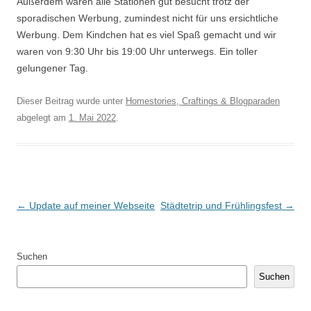
Außerdem waren alle Stationen gut besucht trotz der
sporadischen Werbung, zumindest nicht für uns ersichtliche
Werbung. Dem Kindchen hat es viel Spaß gemacht und wir
waren von 9:30 Uhr bis 19:00 Uhr unterwegs. Ein toller
gelungener Tag.
Dieser Beitrag wurde unter
Homestories, Craftings & Blogparaden
abgelegt am
1. Mai 2022
.
Artikel-Navigation
←
Update auf meiner Webseite
Städtetrip und Frühlingsfest
→
Suchen
Suchen