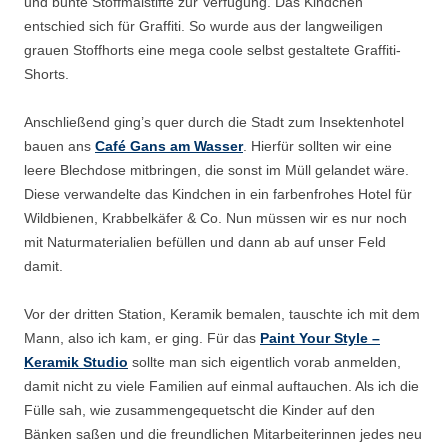
und bunte Stoffmalstifte zur Verfügung. Das Kindchen
entschied sich für Graffiti. So wurde aus der langweiligen
grauen Stoffhorts eine mega coole selbst gestaltete Graffiti-
Shorts.
Anschließend ging’s quer durch die Stadt zum Insektenhotel
bauen ans
Café Gans am Wasser
. Hierfür sollten wir eine
leere Blechdose mitbringen, die sonst im Müll gelandet wäre.
Diese verwandelte das Kindchen in ein farbenfrohes Hotel für
Wildbienen, Krabbelkäfer & Co. Nun müssen wir es nur noch
mit Naturmaterialien befüllen und dann ab auf unser Feld
damit.
Vor der dritten Station, Keramik bemalen, tauschte ich mit dem
Mann, also ich kam, er ging. Für das
Paint Your Style –
Keramik Studio
sollte man sich eigentlich vorab anmelden,
damit nicht zu viele Familien auf einmal auftauchen. Als ich die
Fülle sah, wie zusammengequetscht die Kinder auf den
Bänken saßen und die freundlichen Mitarbeiterinnen jedes neu