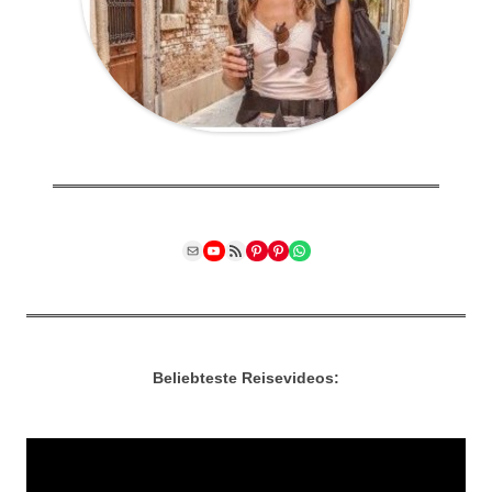
Mail
YouTube
RSS Feed
Pinterest
Pinterest
WhatsApp
Beliebteste Reisevideos: