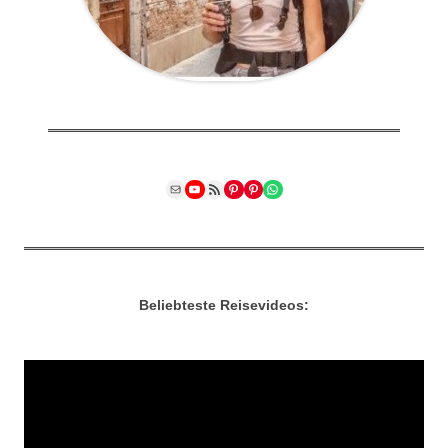
Mail
YouTube
RSS Feed
Pinterest
Pinterest
WhatsApp
Beliebteste Reisevideos: