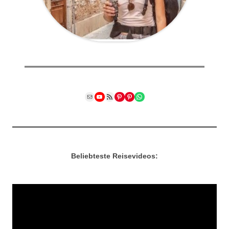
Mail
YouTube
RSS Feed
Pinterest
Pinterest
WhatsApp
Beliebteste Reisevideos: