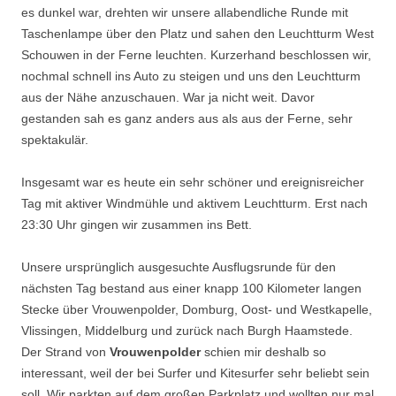
es dunkel war, drehten wir unsere allabendliche Runde mit
Taschenlampe über den Platz und sahen den Leuchtturm West
Schouwen in der Ferne leuchten. Kurzerhand beschlossen wir,
nochmal schnell ins Auto zu steigen und uns den Leuchtturm
aus der Nähe anzuschauen. War ja nicht weit. Davor
gestanden sah es ganz anders aus als aus der Ferne, sehr
spektakulär.
Insgesamt war es heute ein sehr schöner und ereignisreicher
Tag mit aktiver Windmühle und aktivem Leuchtturm. Erst nach
23:30 Uhr gingen wir zusammen ins Bett.
Unsere ursprünglich ausgesuchte Ausflugsrunde für den
nächsten Tag bestand aus einer knapp 100 Kilometer langen
Stecke über Vrouwenpolder, Domburg, Oost- und Westkapelle,
Vlissingen, Middelburg und zurück nach Burgh Haamstede.
Der Strand von
Vrouwenpolder
schien mir deshalb so
interessant, weil der bei Surfer und Kitesurfer sehr beliebt sein
soll. Wir parkten auf dem großen Parkplatz und wollten nur mal