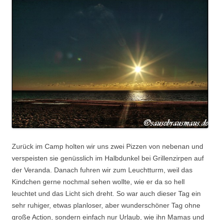
Zurück im Camp holten wir uns zwei Pizzen von nebenan und
verspeisten sie genüsslich im Halbdunkel bei Grillenzirpen auf
der Veranda. Danach fuhren wir zum Leuchtturm, weil das
Kindchen gerne nochmal sehen wollte, wie er da so hell
leuchtet und das Licht sich dreht. So war auch dieser Tag ein
sehr ruhiger, etwas planloser, aber wunderschöner Tag ohne
große Action, sondern einfach nur Urlaub, wie ihn Mamas und