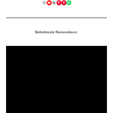
Mail
YouTube
RSS Feed
Pinterest
Pinterest
WhatsApp
Beliebteste Reisevideos: