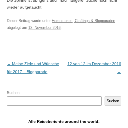
Die Spinne ist übrigens auch nach längerer Suche noch nicht
wieder aufgetaucht.
Dieser Beitrag wurde unter
Homestories, Craftings & Blogparaden
abgelegt am
12. November 2016
.
Artikel-Navigation
←
Meine Ziele und Wünsche
12 von 12 im Dezember 2016
für 2017 – Blogparade
→
Suchen
Suchen
Alle Reiseberichte around the world: