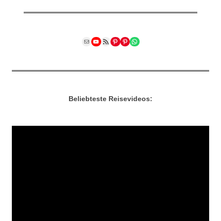
Mail
YouTube
RSS Feed
Pinterest
Pinterest
WhatsApp
Beliebteste Reisevideos: