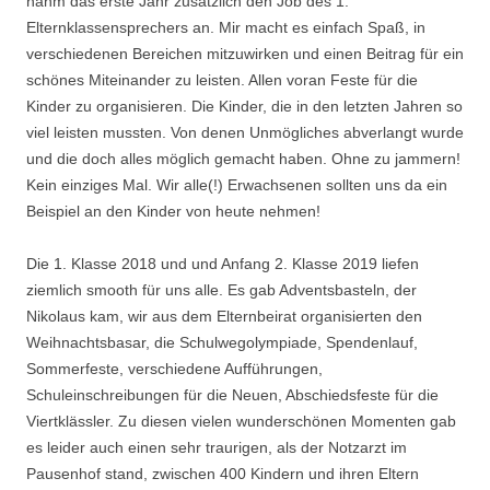
nahm das erste Jahr zusätzlich den Job des 1.
Elternklassensprechers an. Mir macht es einfach Spaß, in
verschiedenen Bereichen mitzuwirken und einen Beitrag für ein
schönes Miteinander zu leisten. Allen voran Feste für die
Kinder zu organisieren. Die Kinder, die in den letzten Jahren so
viel leisten mussten. Von denen Unmögliches abverlangt wurde
und die doch alles möglich gemacht haben. Ohne zu jammern!
Kein einziges Mal. Wir alle(!) Erwachsenen sollten uns da ein
Beispiel an den Kinder von heute nehmen!
Die 1. Klasse 2018 und und Anfang 2. Klasse 2019 liefen
ziemlich smooth für uns alle. Es gab Adventsbasteln, der
Nikolaus kam, wir aus dem Elternbeirat organisierten den
Weihnachtsbasar, die Schulwegolympiade, Spendenlauf,
Sommerfeste, verschiedene Aufführungen,
Schuleinschreibungen für die Neuen, Abschiedsfeste für die
Viertklässler. Zu diesen vielen wunderschönen Momenten gab
es leider auch einen sehr traurigen, als der Notzarzt im
Pausenhof stand, zwischen 400 Kindern und ihren Eltern