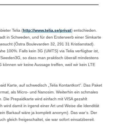
ieter Telia (
http://www.telia.se/privat
) entschieden.
Stadt in Schweden, und für den Ersterwerb einer Simkarte
esucht (Östra Boulevarden 32, 291 31 Kristianstad).
he 100%. Falls kein 3G (UMTS) via Telia verfügbar ist,
er Sweden3G, so dass man praktisch überall mindestens
können wir keine Aussage treffen, weil wir kein LTE
aid Karte, auf schwedisch „Telia Kontantkort“. Das Paket
ormat, als Micro- und Nanosim. Weiterhin ein schmales
h. Die Prepaidkarte wird einfach mit VISA gezahlt
h wird damit in irgend einer Art und Weise die Idendität
 ein Barkauf wäre ja komplett anonym). Das war‘s. Der
h gleich freigeschaltet, sie war sofort einsatzbereit.