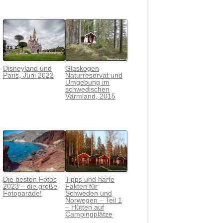
Disneyland und
Glaskogen
Paris, Juni 2022
Naturreservat und
Umgebung im
schwedischen
Värmlan
d, 2015
Die besten Fotos
Tipps und harte
2023 – die große
Fakten für
Fotoparade!
Schweden und
Norwegen – Teil 1
– Hütten auf
Campingplätze