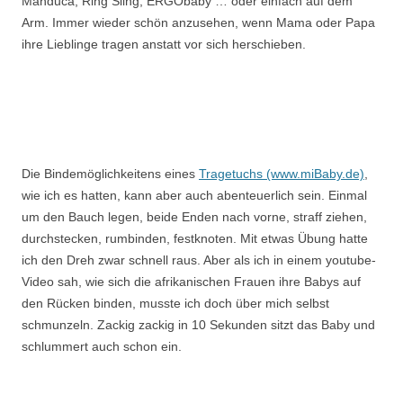
Manduca, Ring Sling, ERGObaby … oder einfach auf dem
Arm. Immer wieder schön anzusehen, wenn Mama oder Papa
ihre Lieblinge tragen anstatt vor sich herschieben.
Die Bindemöglichkeitens eines
Tragetuchs (www.miBaby.de)
,
wie ich es hatten, kann aber auch abenteuerlich sein. Einmal
um den Bauch legen, beide Enden nach vorne, straff ziehen,
durchstecken, rumbinden, festknoten. Mit etwas Übung hatte
ich den Dreh zwar schnell raus. Aber als ich in einem youtube-
Video sah, wie sich die afrikanischen Frauen ihre Babys auf
den Rücken binden, musste ich doch über mich selbst
schmunzeln. Zackig zackig in 10 Sekunden sitzt das Baby und
schlummert auch schon ein.