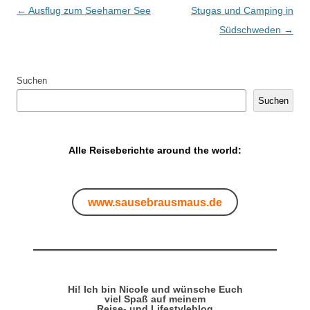
Artikel-Navigation
←
Ausflug zum Seehamer See
Stugas und Camping in
Südschweden
→
Suchen
Suchen
Alle Reiseberichte around the world:
www.sausebrausmaus.de
Hi! Ich bin Nicole und wünsche Euch
viel Spaß auf meinem
Reise- und Lifestyleblog