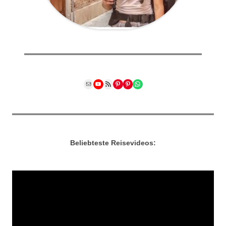
Mail
YouTube
RSS Feed
Pinterest
Pinterest
WhatsApp
Beliebteste Reisevideos: