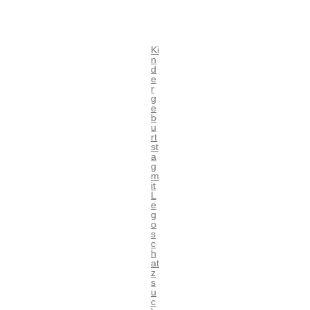
Ki
n
d
e
r
g
e
b
u
rt
st
a
g
m
it
L
e
g
o
s
c
h
at
z
s
u
c