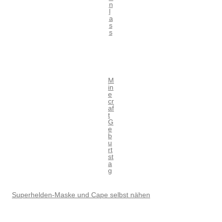
n
l
a
s
s
M
in
e
cr
af
t
G
e
b
u
rt
st
a
g
Superhelden-Maske und Cape selbst nähen