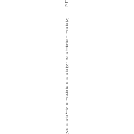
h
e
V
o
n
F
r
ü
h
li
n
g
,
S
o
n
n
e
u
n
d
F
e
s
t
o
h
n
e
A