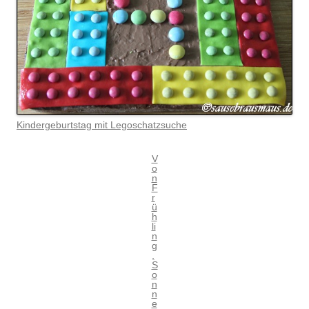
Kindergeburtstag mit Legoschatzsuche
V
o
n
F
r
ü
h
li
n
g
,
S
o
n
n
e