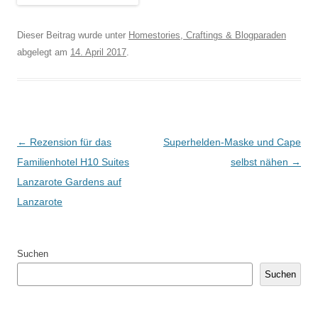
Dieser Beitrag wurde unter
Homestories, Craftings & Blogparaden
abgelegt am
14. April 2017
.
Artikel-Navigation
←
Rezension für das
Superhelden-Maske und Cape
Familienhotel H10 Suites
selbst nähen
→
Lanzarote Gardens auf
Lanzarote
Suchen
Suchen