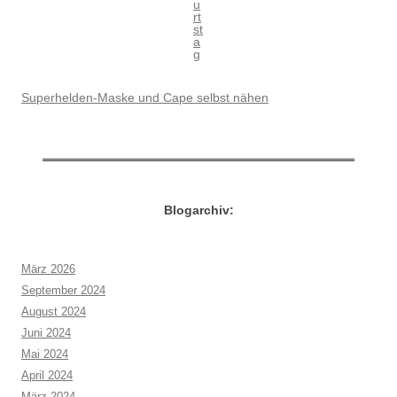
u
rt
st
a
g
Superhelden-Maske und Cape selbst nähen
Blogarchiv:
März 2026
September 2024
August 2024
Juni 2024
Mai 2024
April 2024
März 2024