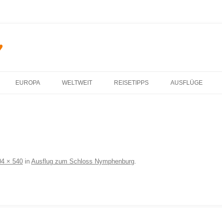
♥
Zum Inhalt springen
EUROPA
WELTWEIT
REISETIPPS
AUSFLÜGE
04 × 540
in
Ausflug zum Schloss Nymphenburg
.