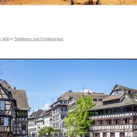
× 404
in
Städtetrip und Frühlingsfest
.