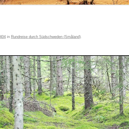
 404
in
Rundreise durch Südschweden (Småland)
.