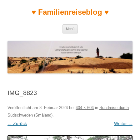
♥ Familienreiseblog ♥
Zum Inhalt springen
Menü
IMG_8823
Veröffentlicht am
8. Februar 2024
bei
404 × 604
in
Rundreise durch
Südschweden (Småland)
.
← Zurück
Weiter →