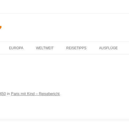
♥
Zum Inhalt springen
EUROPA
WELTWEIT
REISETIPPS
AUSFLÜGE
 450
in
Paris mit Kind – Reisebericht
.