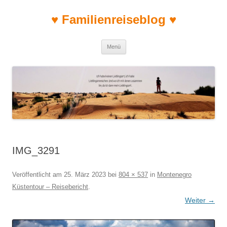
♥ Familienreiseblog ♥
Zum Inhalt springen
Menü
IMG_3291
Veröffentlicht am
25. März 2023
bei
804 × 537
in
Montenegro
Küstentour – Reisebericht
.
Weiter →