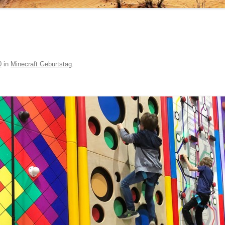
0
in
Minecraft Geburtstag
.