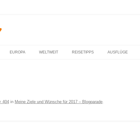
♥
Zum Inhalt springen
EUROPA
WELTWEIT
REISETIPPS
AUSFLÜGE
× 404
in
Meine Ziele und Wünsche für 2017 – Blogparade
.