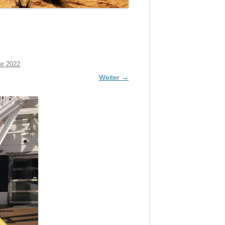
er 2022
.
Weiter →