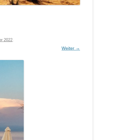
er 2022
.
Weiter →