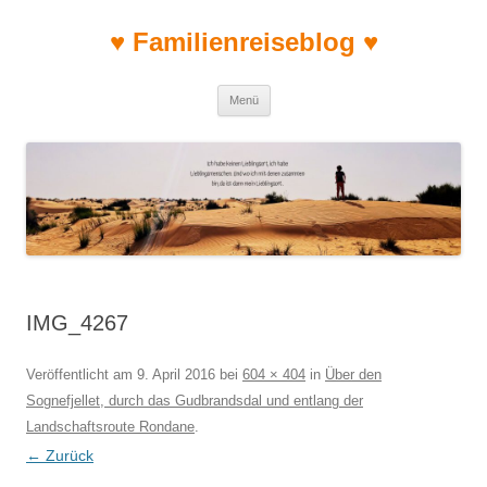
♥ Familienreiseblog ♥
Zum Inhalt springen
Menü
IMG_4267
Veröffentlicht am
9. April 2016
bei
604 × 404
in
Über den
Sognefjellet, durch das Gudbrandsdal und entlang der
Landschaftsroute Rondane
.
← Zurück