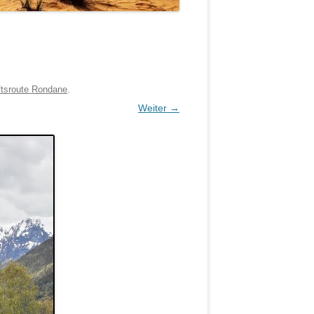
ftsroute Rondane
.
Weiter →