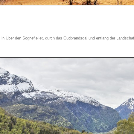
4
in
Über den Sognefjellet, durch das Gudbrandsdal und entlang der Landscha