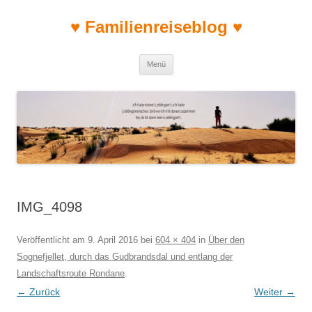
♥ Familienreiseblog ♥
Zum Inhalt springen
Menü
IMG_4098
Veröffentlicht am
9. April 2016
bei
604 × 404
in
Über den
Sognefjellet, durch das Gudbrandsdal und entlang der
Landschaftsroute Rondane
.
← Zurück
Weiter →