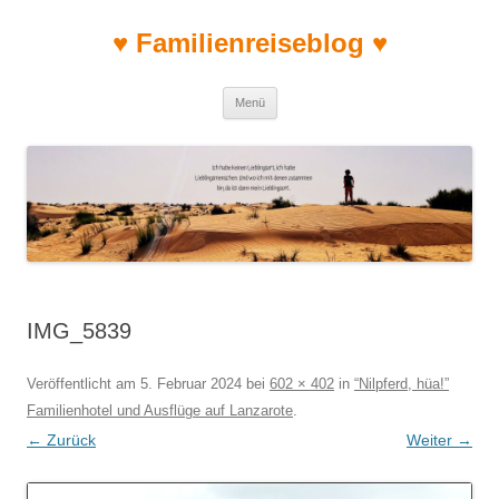
♥ Familienreiseblog ♥
Zum Inhalt springen
Menü
IMG_5839
Veröffentlicht am
5. Februar 2024
bei
602 × 402
in
“Nilpferd, hüa!”
Familienhotel und Ausflüge auf Lanzarote
.
← Zurück
Weiter →