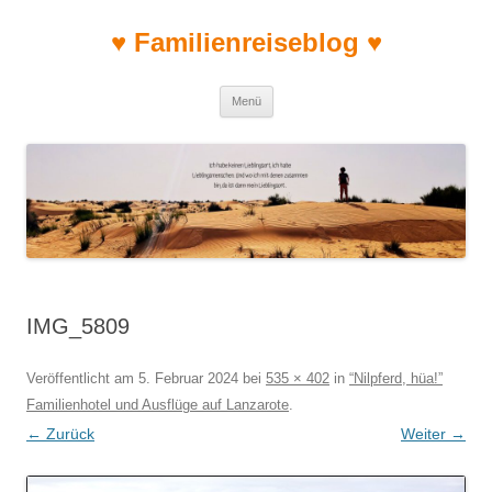
♥ Familienreiseblog ♥
Zum Inhalt springen
Menü
IMG_5809
Veröffentlicht am
5. Februar 2024
bei
535 × 402
in
“Nilpferd, hüa!”
Familienhotel und Ausflüge auf Lanzarote
.
← Zurück
Weiter →