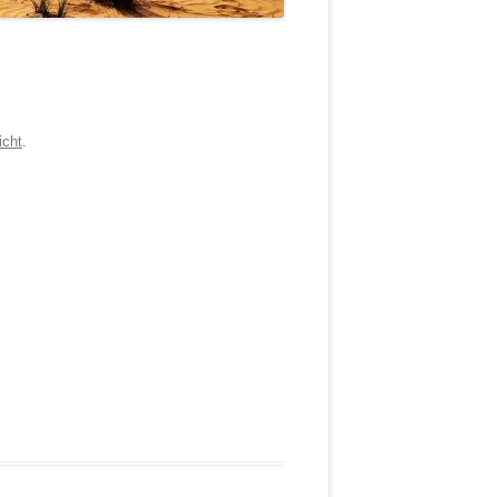
icht
.