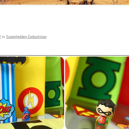
2
in
Superhelden-Geburtstag
.