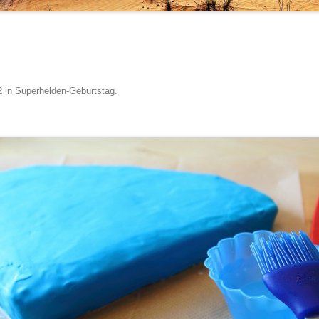
2
in
Superhelden-Geburtstag
.