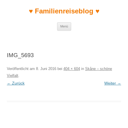
♥ Familienreiseblog ♥
Zum Inhalt springen
Menü
IMG_5693
Veröffentlicht am
8. Juni 2016
bei
404 × 604
in
Skåne – schöne
Vielfalt
.
← Zurück
Weiter →